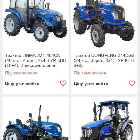
Трактор JINMA JMT 404CN​​​​​​​
Трактор DONGFENG 244DG2
(40 к. с., 4 цил., 4х4, ГУР, КПП
(24 к.с., 3 цил., 4х4, ГУР, КПП
(16+4), 2-диск.зчеплення,
8+8)
колеса 6.50-16/11.2-24)
Під замовлення
Під замовлення
Ціну уточнюйте
Ціну уточнюйте