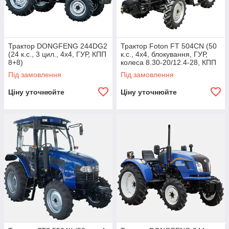
Трактор DONGFENG 244DG2
Трактор Foton FT 504CN (50
(24 к.с., 3 цил., 4х4, ГУР, КПП
к.с., 4х4, блокування, ГУР,
8+8)
колеса 8.30-20/12.4-28, КПП
12+12, кондиціонер)
Під замовлення
Під замовлення
Ціну уточнюйте
Ціну уточнюйте