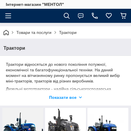
Інтернет-магазин "МЕНТОЛ"
Товари та послуги
Трактори
Трактори
Трактори відносяться до нового покоління потужної,
економічної та багатофункціональної техніки. На даний
момент на вітчизняному ринку пропонується великий вибір
міні-тракторів, тракторів від різних виробників.
Дизельні мототрактори - надійна сільськогосподарська
техніка з високими показниками продуктивності. Дані агрегати
Показати все
незамінні до виконання безлічі сільськогосподарських робіт,
широко використовуються потреб комунальних служб.
Мототрактор може працювати як газонокосарка, культиватор,
плуг, сівалка, збиральна машина або транспортний засіб.
Завдяки високій функціональності, його можна
використовувати цілий рік, замінивши ним цілий перелік