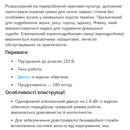
Розрахований на перероблення зернових культур, допоможе
приготувати кормові суміші для хатніх тварин і птахів без
особливих зусиль у мінімально короткі терміни. Призначений
для подрібнення зерна, рису, гороху, арахісу, Ячміну, який
використовується надалі для годування домашньої
худоби. Електричний кормоподрібнювач (вищі зернодробілка)
вирізняється компактними габаритами, легкістю
обслуговування та практичністю.
Переваги:
- Під'єднання до розетки 220 В;
- Тиха робота;
-
Двигун
із мідною обвиткою;
- Продуктивність — 180 кг/год;
Особливості конструкції:
Однофазний електричний двигун на 1.8 кВт із мідною
обмоткою передбачає тривалий режим роботи,
вирізняється довговічністю й екологічністю.
Для забезпечення довготривалої безаварійної служби
встановлена система захисту від перегрівання, яка