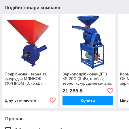
Подібні товари компанії
Подрібнювач зерна та
Зерноподрібнювач ДТЗ
Кор
кукурудзи МЛИНОК
КР-20С (3 кВт, стебла,
ОК М
УКРПРОМ (0.75 кВт,
зерно, кукурудзяні качани,
зерн
зернові культури,
коренеплоди)
21 285
₴
кукурудза)
Ціну уточнюйте
Цін
Купити
Про нас