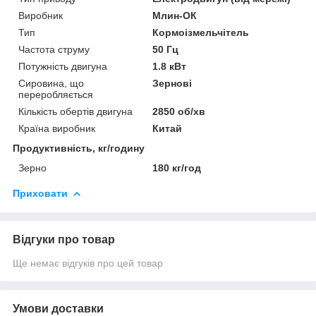
Виробник
Млин-ОК
Тип
Кормоізмельчітель
Частота струму
50 Гц
Потужність двигуна
1.8 кВт
Сировина, що
Зернові
переробляється
Кількість обертів двигуна
2850 об/хв
Країна виробник
Китай
Продуктивність, кг/годину
Зерно
180 кг/год
Приховати
Відгуки про товар
Ще немає відгуків про цей товар
Умови доставки