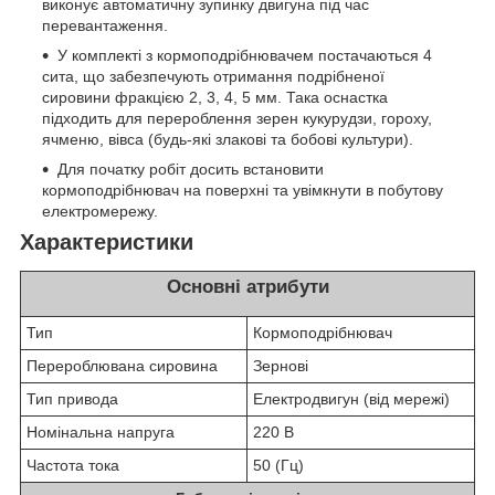
виконує автоматичну зупинку двигуна під час
перевантаження.
У комплекті з кормоподрібнювачем постачаються 4
сита, що забезпечують отримання подрібненої
сировини фракцією 2, 3, 4, 5 мм. Така оснастка
підходить для перероблення зерен кукурудзи, гороху,
ячменю, вівса (будь-які злакові та бобові культури).
Для початку робіт досить встановити
кормоподрібнювач на поверхні та увімкнути в побутову
електромережу.
Характеристики
Основні атрибути
Тип
Кормоподрібнювач
Перероблювана сировина
Зернові
Тип привода
Електродвигун (від мережі)
Номінальна напруга
220 В
Частота тока
50 (Гц)