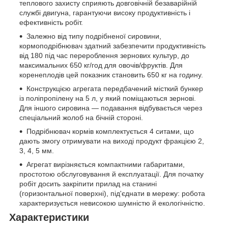
теплового захисту сприяють довговічній безаварійній
службі двигуна, гарантуючи високу продуктивність і
ефективність робіт.
Залежно від типу подрібненої сировини,
кормоподрібнювач здатний забезпечити продуктивність
від 180 під час перероблення зернових культур, до
максимальних 650 кг/год для овочів/фруктів. Для
коренеплодів цей показник становить 650 кг на годину.
Конструкцією агрегата передбачений місткий бункер
із поліпропілену на 5 л, у який поміщаються зернові.
Для іншого сировина — подавання відбувається через
спеціальний жолоб на бічній стороні.
Подрібнювач кормів комплектується 4 ситами, що
дають змогу отримувати на виході продукт фракцією 2,
3, 4, 5 мм.
Агрегат вирізняється компактними габаритами,
простотою обслуговування й експлуатації. Для початку
робіт досить закріпити прилад на станині
(горизонтальної поверхні), під'єднати в мережу: робота
характеризується невисокою шумністю й екологічністю.
Характеристики