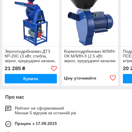
Зерноподрібнювач ДТЗ
Кормоподрібнювач МЛИН-
Подр
КР-20С (3 кВт, стебла,
ОК МЛИН-3 (2.5 кВт,
ПСЕ-
зерно, кукурудзяні качани,
зерно, кукурудзяні качалки
кг/рі
коренеплоди)
21 285
20 
₴
Ціну уточнюйте
Купити
Про нас
Рейтинг не сформований
Менше 5 відгуків за останній рік
Працює з 17.09.2015