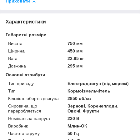
Приховати
Характеристики
Габаритні розміри
Висота
750 мм
Ширина
450 мм
Вага
22.85 кг
Довжина
295 мм
Основні атрибути
Тип приводу
Електродвигун (від мережі)
Тип
Кормоізмельчітель
Кількість обертів двигуна
2850 об/хв
Сировина, що
Зернові, Коренеплоди,
переробляється
Овочі, Фрукти
Номінальна напруга
220 В
Виробник
Млин-ОК
Частота струму
50 Гц