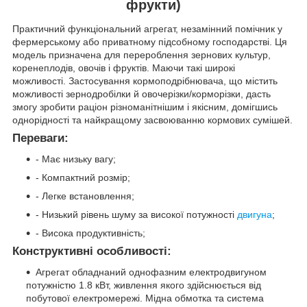
фрукти)
Практичний функціональний агрегат, незамінний помічник у
фермерському або приватному підсобному господарстві. Ця
модель призначена для перероблення зернових культур,
коренеплодів, овочів і фруктів. Маючи такі широкі
можливості. Застосування кормоподрібнювача, що містить
можливості зернодробілки й овочерізки/корморізки, дасть
змогу зробити раціон різноманітнішим і якісним, домігшись
однорідності та найкращому засвоюванню кормових сумішей.
Переваги:
- Має низьку вагу;
- Компактний розмір;
- Легке встановлення;
- Низький рівень шуму за високої потужності
двигуна
;
- Висока продуктивність;
Конструктивні особливості:
Агрегат обладнаний однофазним електродвигуном
потужністю 1.8 кВт, живлення якого здійснюється від
побутової електромережі. Мідна обмотка та система