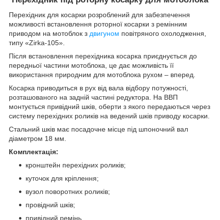
Перехідник для косарки розроблений для забезпечення
можливості встановлення роторної косарки з ремінним
приводом на мотоблок з
двигуном
повітряного охолодження,
типу «Zirka-105».
Після встановлення перехідника косарка приєднується до
передньої частини мотоблока, це дає можливість її
використання природним для мотоблока рухом – вперед.
Косарка приводиться в рух від вала відбору потужності,
розташованого на задній частині редуктора. На ВВП
монтується привідний шків, оберти з якого передаються через
систему перехідних роликів на ведений шків приводу косарки.
Стальний шків має посадочне місце під шпоночний вал
діаметром 18 мм.
Комплектація:
кронштейн перехідних роликів;
куточок для кріплення;
вузол поворотних роликів;
провідний шків;
привідний ремінь.