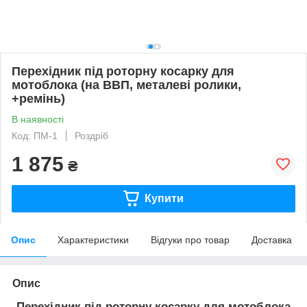
Перехідник під роторну косарку для
мотоблока (на ВВП, металеві ролики,
+ремінь)
В наявності
Код: ПМ-1
Роздріб
1 875
₴
Купити
Опис
Характеристики
Відгуки про товар
Доставка
Опис
Перехідник під роторну косарку для мотоблока