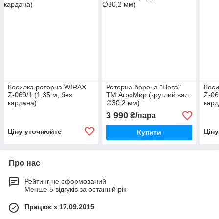
Косилка роторна WIRAX
Роторна борона "Нева"
Коси
Z-069/1 (1,35 м, без
ТМ АгроМир (круглий вал
Z-06
кардана)
∅30,2 мм)
кард
3 990
₴/пара
Ціну уточнюйте
Цін
Купити
Про нас
Рейтинг не сформований
Менше 5 відгуків за останній рік
Працює з 17.09.2015