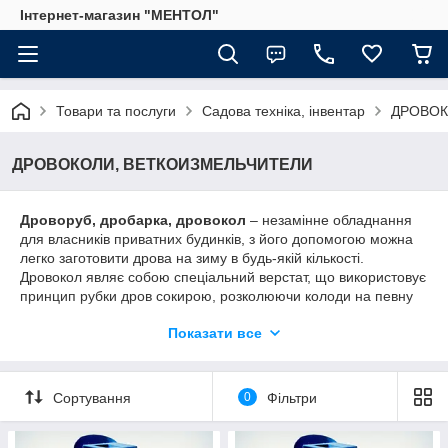
Інтернет-магазин "МЕНТОЛ"
Товари та послуги
Садова техніка, інвентар
ДРОВОК
ДРОВОКОЛИ, ВЕТКОИЗМЕЛЬЧИТЕЛИ
Дроворуб, дробарка, дровокол
– незамінне обладнання
для власників приватних будинків, з його допомогою можна
легко заготовити дрова на зиму в будь-якій кількості.
Дровокол являє собою спеціальний верстат, що використовує
принцип рубки дров сокирою, розколюючи колоди на певну
кількість полін ножем або конусом.
Показати все
Залежно від способу роботи дровокол може бути:
Механічний колун використовується для обробки
невеликих, коротких колод, до 50 см. Цей дровокол
Сортування
0
Фільтри
може мати бензиновий або електричний мотор.
Гідравлічний набагато перевершує інші моделі по