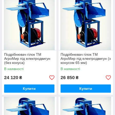
продуктивності роботи. Він легко справляється з
різними породами дерев, незалежно від їх стану.
Дровокол-шуруп має просту будову, легке управління
і якісно виконує роботу.
Також дровоколи можна розділити на:
Дровоколи з бензиновим двигуном володіють
великою потужністю і частіше використовуються в
деревообробній промисловості.
Електричні дровоколи використовуються в
індивідуальних господарствах, де не потрібно
Подрібнювач гілок ТМ
Подрібнювач гілок ТМ
переробки великого обсягу сировини.
АгроМир під електродвигун
АгроМир під електродвигун (з
(без конуса)
конусом 65 мм)
Переваги дровока:
В наявності
В наявності
Може переробити за короткий час великий обсяг
24 120
сировини;
26 850
₴
₴
Має кілька модифікацій для побутового і
Купити
Купити
промислового використання;
Досить простий в експлуатації і не вимагає
спеціальних навичок;
Легкий монтаж як в приміщенні, так і на відкритому
майданчику;