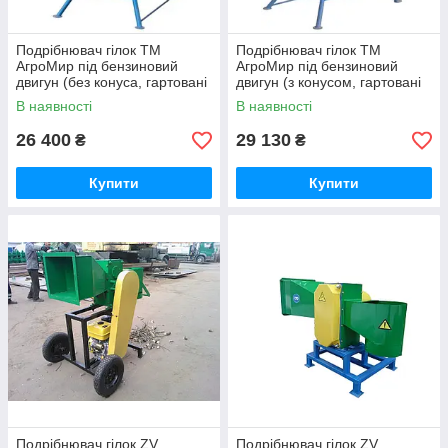
Подрібнювач гілок ТМ
Подрібнювач гілок ТМ
АгроМир під бензиновий
АгроМир під бензиновий
двигун (без конуса, гартовані
двигун (з конусом, гартовані
ножі) КРАЩЕННА
ножі) КРАЩЕННА
В наявності
В наявності
КОНСТРУКЦІЯ!
КОНСТРУКЦІЯ!
26 400
29 130
₴
₴
Купити
Купити
Подрібнювач гілок ZV
Подрібнювач гілок ZV