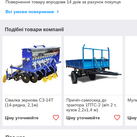
Повернення товару впродовж 14 днів за рахунок покупця
Всі умови повернення
Подібні товари компанії
Сівалка зернова СЗ-14Т
Причіп-самоскид до
Муль
(14-рядна, 2,1м)
трактора 1ПТС-2 (в/п 2 т,
кузов 2,2х1,4 м)
Ціну уточнюйте
Ціну уточнюйте
Цін