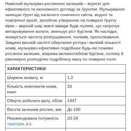
Навісний мульчувач рослинних залишків – агрегат для
ефективного та економного догляду за ґрунтом. Мульчування
захищає ґрунт від палючого сонячного світла, водної та
повітряної ерозії, запобігає утворенню на поверхні ґрунту
кірки – верхній шар землі завжди буде пухким, що скорочує
випаровування вологи, зменшує ріст бур’янів. Як наслідок,
знижується частота розпушування, поливів, прополювання.
Завдяки високій частоті обертання ротора і великій кількості
ножів, мульчувач ефективно подрібнює будь-які поживні
рослинні залишки, зокрема великостеблові бур’яни, солому й
рівномірно розподіляє подрібнену масу по поверхні поля.
ХАРАКТЕРИСТИКИ:
Ширина захвату, м
1,2
Кількість комплектів ножів,
24
комп
Оберти робочого валу, об/хв
1447
Висота залишків рослин, мм
До 100
Рекомендована потужність
20-28
трактора
, к.с.