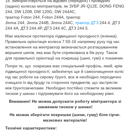
16
. Використовується на відових (передніх) і провідних
(задніх) колесах мінітракторів, як ЗУБР JR-Q12E, DONG FENG
244, DW 120B, DW 120G, DW 244AC,
трактор Foton 244, Foton 244A, трактор
Jinma 244, Jinma 244B, Jinma 244C,
трактор ДТЗ
244.4, ДТЗ
244.4A, ДТЗ 244.4P, ДТЗ 244.4С, ДТЗ 244.5.
Має малюнок протектора підвищеної прохідності (ялинка).
Правильна орієнтація колеса
7
.50-16
напрямку руху під час
встановлення на мінітрактор визначається розташуванням
вершини шипів, яка має бути спрямована в бік руху. Також
для правильної орієнтації на покришці (шині, гумі) є покажчик.
Попри те, що покришка має спеціальний профіль, який, крім
підвищеної прохідності, забезпечує ще й самоочищення коліс
під час роботи на сирому ґрунті, все ж необхідно періодично
очищати їх від бруду та сторонніх предметів, що застрягли
між ґрунтозачепами. Необхідно постійно стежити за великим
тиском у шинах і підтримувати його на необхідному рівні.
Внимание! Не можна допускати роботу мінітрактора зі
зниженим тиском у шинах!
Не можна зберігати покришки (шини, гуму) біля гірче-
мазкових матеріалів!
Технічні характеристики: