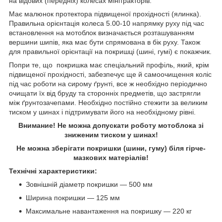
на відових (передніх) колесах мінітракторів.
Має малюнок протектора підвищеної прохідності (ялинка).
Правильна орієнтація колеса
5
.00-10
напрямку руху під час
встановлення на мотоблок визначається розташуванням
вершини шипів, яка має бути спрямована в бік руху. Також
для правильної орієнтації на покришці (шині, гумі) є покажчик.
Попри те, що покришка має спеціальний профіль, який, крім
підвищеної прохідності, забезпечує ще й самоочищення коліс
під час роботи на сирому ґрунті, все ж необхідно періодично
очищати їх від бруду та сторонніх предметів, що застрягли
між ґрунтозачепами. Необхідно постійно стежити за великим
тиском у шинах і підтримувати його на необхідному рівні.
Внимание! Не можна допускати роботу мотоблока зі
зниженим тиском у шинах!
Не можна зберігати покришки (шини, гуму) біля гірче-
мазкових матеріалів!
Технічні характеристики:
Зовнішній діаметр покришки — 500 мм
Ширина покришки — 125 мм
Максимальне навантаження на покришку — 220 кг