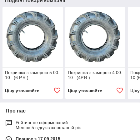
Подібні товари компанії
Покришка з камерою 5.00-
Покришка з камерою 4.00-
Покр
10.. (6 P.R.)
10.. (4P.R.)
10 (6
Ціну уточнюйте
Ціну уточнюйте
Цін
Про нас
Рейтинг не сформований
Менше 5 відгуків за останній рік
Працює з 17.09.2015