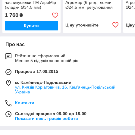
часникусилки ТМ АгроМір
Агромир (6-ряд., ложки
Агро
(кладки Ø34,5 мм)
Ø24,5 мм, регулювання
Ø24,
кроку посадки, для
крок
1 760
₴
мінітрактора)
міні
Ціну уточнюйте
Цін
Купити
Про нас
Рейтинг не сформований
Менше 5 відгуків за останній рік
Працює з 17.09.2015
м. Кам'янець-Подільський
ул. Князів Коріатовичів, 16, Кам'янець-Подільський,
Україна
Контакти
Сьогодні працює з 08:00 до 18:00
Показати весь графік роботи