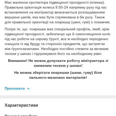
Має малюнок протектора підвищеної прохідності (ялинка).
Правильна орієнтація колеса
9
.5
0-24
напрямку руху під час
встановлення на мінітрактор визначається розташуванням
вершини шипів, яка має бути спрямована в бік руху. Також
для правильної орієнтації на покришці (шині, гумі) є покажчик.
Попри те, що покришка має спеціальний профіль, який, крім
підвищеної прохідності, забезпечує ще й самоочищення коліс
під час роботи на сирому ґрунті, все ж необхідно періодично
очищати їх від бруду та сторонніх предметів, що застрягли
між ґрунтозачепами. Необхідно постійно стежити за великим
тиском у шинах і підтримувати його на необхідному рівні.
Внимание! Не можна допускати роботу мінітрактора зі
зниженим тиском у шинах!
Не можна зберігати покришки (шини, гуму) біля
пального-мазкових матеріалів!
Приховати
Характеристики
Основні атрибути