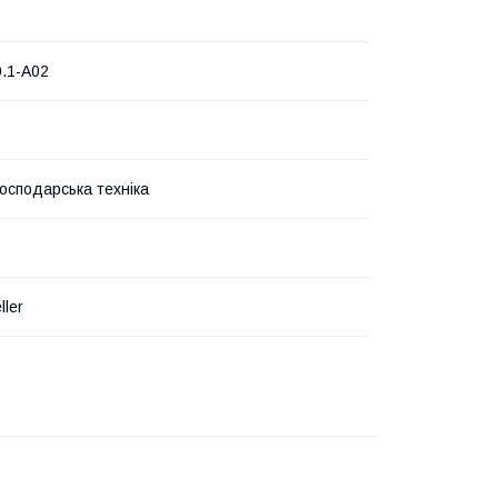
0.1-A02
господарська техніка
ller