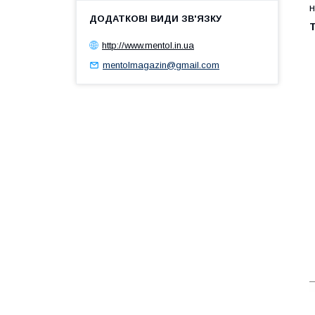
н
Т
http://www.mentol.in.ua
mentolmagazin@gmail.com