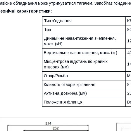
авісне обладнання може утримуватися тягачем. Запобігає гойданн
ехнічні характеристики:
Тип з'єднання
K
Тип
8
Динамічне навантаження зчеплення,
1
макс. (кН)
Вертикальне навантаження, макс. (кг)
4
Міжцентрова відстань по крайніх
1
отворах (мм)
Отвір/Різьба
M
Кількість отворів кріплення
8
Активна довжина (мм)
2
Положення фланця
В