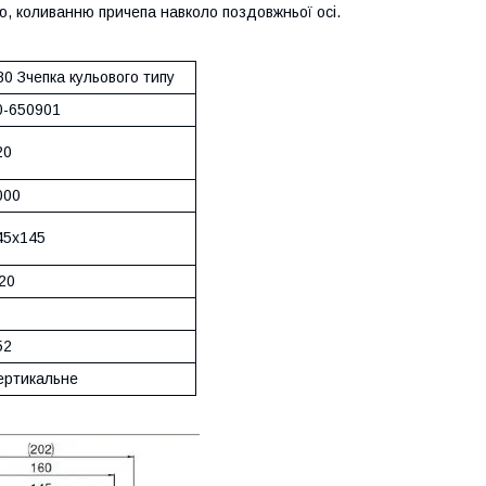
ю, коливанню причепа навколо поздовжньої осі.
80 Зчепка кульового типу
0-650901
20
000
45x145
20
52
ертикальне