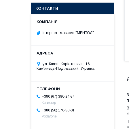
КОНТАКТИ
Інтернет- магазин "МЕНТОЛ"
ул. Князів Коріатовичів, 16,
Кам'янець-Подільський, Україна
Д
З
+380 (67) 380-24-34
г
Київстар
В
+380 (50) 170-50-01
к
Vodafone
Т
с