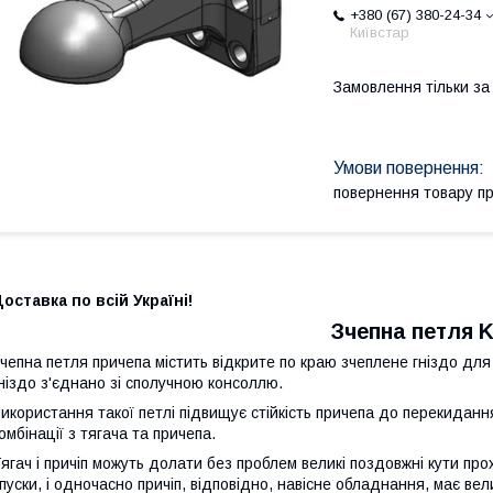
+380 (67) 380-24-34
Київстар
Замовлення тільки з
повернення товару п
оставка по всій Україні!
Зчепна петля 
чепна петля причепа містить відкрите по краю зчеплене гніздо для 
ніздо з'єднано зі сполучною консоллю.
икористання такої петлі підвищує стійкість причепа до перекидан
омбінації з тягача та причепа.
ягач і причіп можуть долати без проблем великі поздовжні кути прох
пуски, і одночасно причіп, відповідно, навісне обладнання, має вел