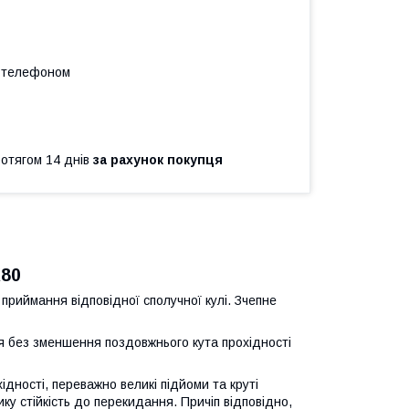
а телефоном
ротягом 14 днів
за рахунок покупця
K80
приймання відповідної сполучної кулі. Зчепне
ня без зменшення поздовжнього кута прохідності
ідності, переважно великі підйоми та круті
ику стійкість до перекидання. Причіп відповідно,