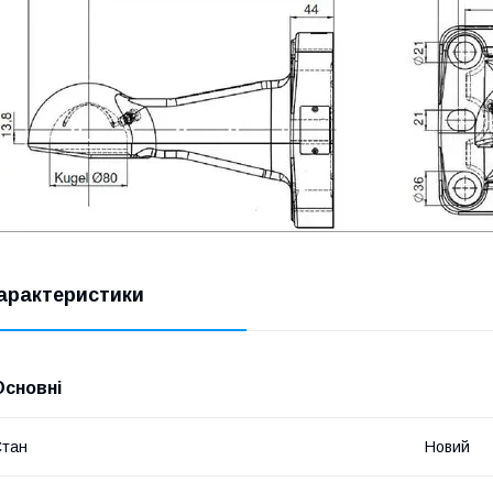
арактеристики
Основні
Стан
Новий