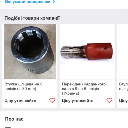
Всі умови повернення
Подібні товари компанії
Втулка шліцева на 8
Перехідник карданного
Втул
шліців (L-80 mm)
вала з 8 на 6 шліців
шліц
(Україна)
Ціну уточнюйте
Ціну уточнюйте
Цін
Про нас