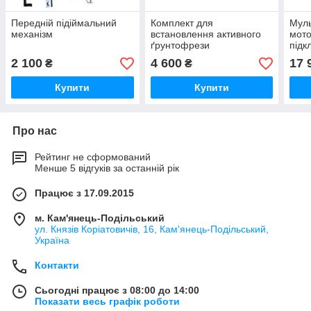
Передній підіймальний
Комплект для
Муль
механізм
встановлення активного
мото
ґрунтофрези
підк
2 100
4 600
17 
₴
₴
Купити
Купити
Про нас
Рейтинг не сформований
Менше 5 відгуків за останній рік
Працює з 17.09.2015
м. Кам'янець-Подільський
ул. Князів Коріатовичів, 16, Кам'янець-Подільський,
Україна
Контакти
Сьогодні працює з 08:00 до 14:00
Показати весь графік роботи