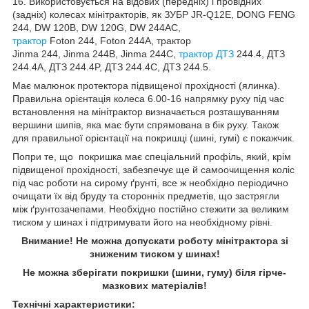
16
. Використовується на відових (передніх) і провідних
(задніх) колесах мінітракторів, як ЗУБР JR-Q12E, DONG FENG
244, DW 120B, DW 120G, DW 244AC,
трактор
Foton 244, Foton 244A, трактор
Jinma 244, Jinma 244B, Jinma 244C,
трактор ДТЗ
244.4, ДТЗ
244.4A, ДТЗ 244.4P, ДТЗ 244.4С, ДТЗ 244.5.
Має малюнок протектора підвищеної прохідності (ялинка).
Правильна орієнтація колеса
6
.00-16
напрямку руху під час
встановлення на мінітрактор визначається розташуванням
вершини шипів, яка має бути спрямована в бік руху. Також
для правильної орієнтації на покришці (шині, гумі) є покажчик.
Попри те, що покришка має спеціальний профіль, який, крім
підвищеної прохідності, забезпечує ще й самоочищення коліс
під час роботи на сирому ґрунті, все ж необхідно періодично
очищати їх від бруду та сторонніх предметів, що застрягли
між ґрунтозачепами. Необхідно постійно стежити за великим
тиском у шинах і підтримувати його на необхідному рівні.
Внимание! Не можна допускати роботу мінітрактора зі
зниженим тиском у шинах!
Не можна зберігати покришки (шини, гуму) біля гірче-
мазкових матеріалів!
Технічні характеристики: