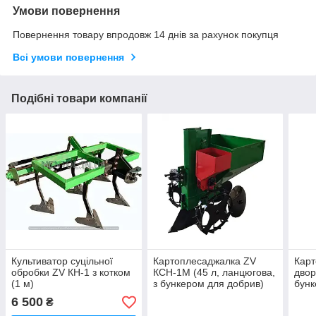
Умови повернення
Повернення товару впродовж 14 днів за рахунок покупця
Всі умови повернення
Подібні товари компанії
Культиватор суцільної
Картоплесаджалка ZV
Кар
обробки ZV КН-1 з котком
КСН-1М (45 л, ланцюгова,
двор
(1 м)
з бункером для добрив)
бунк
л, н
6 500
₴
мото