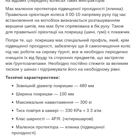
на відових (передніх) колесах таких мінітракторів.
Має малюнок протектора підвищеної прохідності (ялинка).
Правильна орієнтація колеса 4.00-10 напрямку руху під час
встановлення на мотоблок визначається розташуванням
вершини шипів, яка має бути спрямована в бік руху. Також
для правильної орієнтації на покришці (шині, гумі) є покажчик.
Попри те, що покришка має спеціальний профіль, який, крім
підвищеної прохідності, забезпечує ще й самоочищення коліс
під час роботи на сирому ґрунті, все ж необхідно періодично
очищати їх від бруду та сторонніх предметів, що застрягли
між ґрунтозачепами. Необхідно постійно стежити за великим
тиском у шинах і підтримувати його на необхідному рівні.
Технічні характеристики:
Зовнішній діаметр покришки — 480 мм
Ширина покришки — 100 мм
Максимальне навантаження — 300 кг
Тиск повітря в камері — 330 KPa = 3.3 атм.
Клас шарності — 4P.R. (чотиришарові)
Малюнок протектора — ялинка (підвищеної
прохідності)