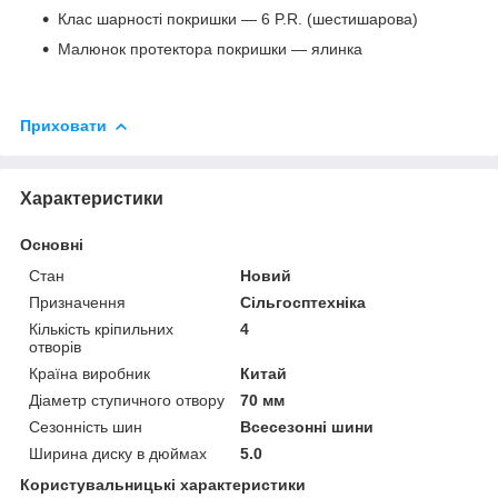
Клас шарності покришки — 6 P.R. (шестишарова)
Малюнок протектора покришки — ялинка
Приховати
Характеристики
Основні
Стан
Новий
Призначення
Сільгосптехніка
Кількість кріпильних
4
отворів
Країна виробник
Китай
Діаметр ступичного отвору
70 мм
Сезонність шин
Всесезонні шини
Ширина диску в дюймах
5.0
Користувальницькі характеристики