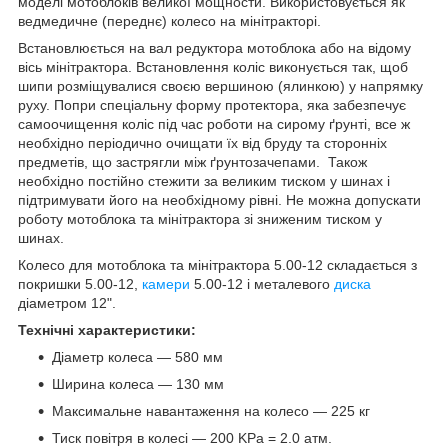
моделі мотоблоків великої мощности. Використовується як
ведмедичне (переднє) колесо на мінітракторі.
Встановлюється на вал редуктора мотоблока або на відому
вісь мінітрактора. Встановлення коліс виконується так, щоб
шипи розміщувалися своєю вершиною (ялинкою) у напрямку
руху. Попри спеціальну форму протектора, яка забезпечує
самоочищення коліс під час роботи на сирому ґрунті, все ж
необхідно періодично очищати їх від бруду та сторонніх
предметів, що застрягли між ґрунтозачепами. Також
необхідно постійно стежити за великим тиском у шинах і
підтримувати його на необхідному рівні. Не можна допускати
роботу мотоблока та мінітрактора зі зниженим тиском у
шинах.
Колесо для мотоблока та мінітрактора 5.00-12
складається з
покришки 5.00-12,
камери
5.00-12 і металевого
диска
діаметром 12".
Технічні характеристики:
Діаметр колеса — 580 мм
Ширина колеса — 130 мм
Максимальне навантаження на колесо — 225 кг
Тиск повітря в колесі — 200 KPa = 2.0 атм.