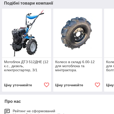
Подібні товари компанії
Мотоблок ДТЗ 512ДНЕ (12
Колесо в складі 6.00-12
Коле
к.с., дизель,
для мотоблока та
для 
електростартер, 3/1
мінітрактора.
болт
передач, фреза, колеса
5.00-12)
Ціну уточнюйте
Ціну уточнюйте
Цін
Про нас
Рейтинг не сформований