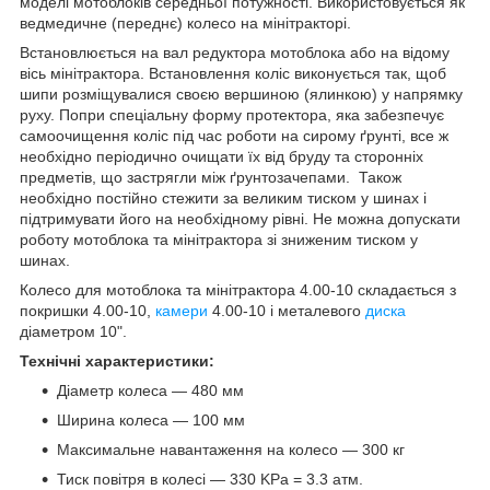
моделі мотоблоків середньої потужності. Використовується як
ведмедичне (переднє) колесо на мінітракторі.
Встановлюється на вал редуктора мотоблока або на відому
вісь мінітрактора. Встановлення коліс виконується так, щоб
шипи розміщувалися своєю вершиною (ялинкою) у напрямку
руху. Попри спеціальну форму протектора, яка забезпечує
самоочищення коліс під час роботи на сирому ґрунті, все ж
необхідно періодично очищати їх від бруду та сторонніх
предметів, що застрягли між ґрунтозачепами. Також
необхідно постійно стежити за великим тиском у шинах і
підтримувати його на необхідному рівні. Не можна допускати
роботу мотоблока та мінітрактора зі зниженим тиском у
шинах.
Колесо для мотоблока та мінітрактора 4.00-10
складається з
покришки 4.00-10,
камери
4.00-10 і металевого
диска
діаметром 10".
Технічні характеристики:
Діаметр колеса — 480 мм
Ширина колеса — 100 мм
Максимальне навантаження на колесо — 300 кг
Тиск повітря в колесі — 330 KPa = 3.3 атм.