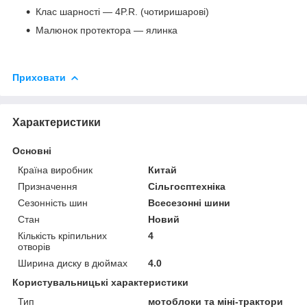
Клас шарності — 4P.R. (чотиришарові)
Малюнок протектора — ялинка
Приховати
Характеристики
Основні
Країна виробник
Китай
Призначення
Сільгосптехніка
Сезонність шин
Всесезонні шини
Стан
Новий
Кількість кріпильних
4
отворів
Ширина диску в дюймах
4.0
Користувальницькі характеристики
Тип
мотоблоки та міні-трактори