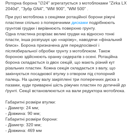
Роторна борона "∅24" агрегатується з мотоблоками "Zirka LX
2040d", "Зубр GN4", "WM 900", "WM 500" .
При русі мотоблока з секціями ротаційної борони ріжучі
пластини спільно з поперечними
дисками
подрібнюють
грунтові грудки і вирівнюють поверхню грунту.
Одна пластина розрізає великі грудки на відносно тонкі
пласти, інша розпушує цю «нарізку», наводячи «фінальний
блиск». Борона призначена для передпосівної і
післязбиральної обробки грунту з мотоблоком. Також
бороною здійснюють оранку сидератів з осені. Ротаційна
борона складається із двох секцій, що мають різний кут
різальних пластин. Кожна секція складається з валу, що
закінчується посадкової втулку з отвором під стопорний
палець. На цьому валу закріплені три поперечних диска з
пазами, куди приварені шість ріжучих пластин по дотичній до
ґрунті. Секції встановлюються на вали редуктора мотоблока.
Габаритні розміри втулки:
- Діаметр: 24 мм;
- Довжина: 90 мм;
Габаритні розміри борони:
- Діаметр: 320 мм;
- Довжина: 469 мм