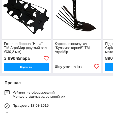
Роторна борона "Нева"
Картоплекопичувач
Підг
ТМ АгроМир (круглий вал
"Культиваторний" ТМ
Стрі
∅30,2 мм)
АгроМір
мото
3 990
890
₴/пара
Ціну уточнюйте
Купити
Про нас
Рейтинг не сформований
Менше 5 відгуків за останній рік
Працює з 17.09.2015