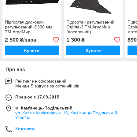
Підгортач дисковий
Підгортач регульований
Підг
регульований ∅390 мм
Стріла-3 ТМ АгроМир
Стрі
ТМ АгроМир
(посилений)
мото
2 500
1 300
890
₴/пара
₴
Купити
Купити
Про нас
Рейтинг не сформований
Менше 5 відгуків за останній рік
Працює з 17.09.2015
м. Кам'янець-Подільський
ул. Князів Коріатовичів, 16, Кам'янець-Подільський,
Україна
Контакти