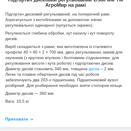
АгроМир на рамі
Підгортач дисковий регульований, на поперечній рамі.
Агрегатується з мотоблоками за допомогою зчіпки
регулювальної одинарної (купується окремо).
Регулюються глибина обробки, кут нахилу і кут повороту
дисків.
Виріб складається з рами, яка виготовлена ​​із сталевого
профілю 40 × 40 × 2 × 700 мм, двох регульованих замків для
окучників (з круглою втулкою і болтовими з'єднаннями, для
регулювання висоти і кута роботи) і підгортаючих дисків.
Діаметр дисків становить 340 мм, товщина
диска
– 2 мм.
Легке та плавне обертання дисків під час роботи
забезпечують два 203-х підшипника. Підшипниковий вузол
розбірний. Для розбирання необхідно зняти стопорне кільце.
Діаметр дисків ― 360 мм.
Вага: 10,5 кг.
Приховати