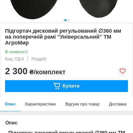
Підгортач дисковий регульований ∅360 мм
на поперечній рамі "Універсальний" ТМ
АгроМир
В наявності
Код: ПД-6
Роздріб
2 300
₴/комплект
Купити
Опис
Характеристики
Відгуки про товар
Доставка
Опис
Підгортач дисковий регульований ∅360 мм
ТМ