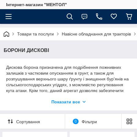
Інтернет-магазин "МЕНТОЛ"
Товари та послуги
Навісне обладнання для тракторів
БОРОНИ ДИСКОВІ
Дискова борона призначена для подрібнення пожнивних
залишків з частковим опусканням в грунт, а також для
розпушування верхнього шару ґрунту і знищення бур'янів на
сільськогосподарських угіддях, з можливістю регулювання
кута атаки. Крім того, даний агрегат дозволяє забезпечити
вирівнювання поверхні поля.
Детальніше:
Показати все
https://agrovinavi.com.ua/g6616241-borony-diskovye
Сортування
0
Фільтри