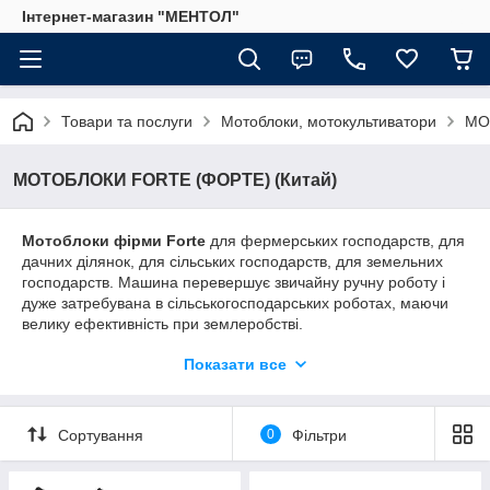
Інтернет-магазин "МЕНТОЛ"
Товари та послуги
Мотоблоки, мотокультиватори
МО
МОТОБЛОКИ FORTE (ФОРТЕ) (Китай)
Мотоблоки фірми Forte
для фермерських господарств, для
дачних ділянок, для сільських господарств, для земельних
господарств. Машина перевершує звичайну ручну роботу і
дуже затребувана в сільськогосподарських роботах, маючи
велику ефективність при землеробстві.
Мотоблоки Forte представляють моделей з дизельними і
Показати все
бензиновими моторами потужністю 6-12 л. з.. Їх перевага -
висока якість продукції. В наявності є мотоблоки різних
моделей, можна вибрати бензиновий мотоблок, недорогий і
Сортування
0
Фільтри
доступний, дизельний мотоблок — підходить для важких
робіт, важкого грунту, економічний.
Мотоблоки Forte з бензиновим двигуном — легкі і маневрені