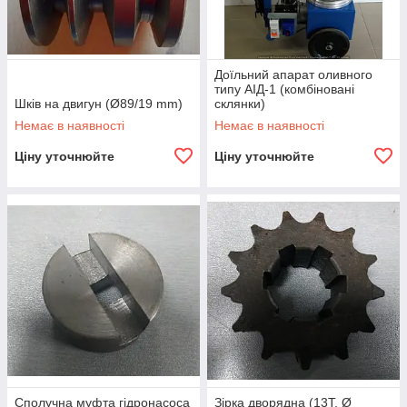
Доїльний апарат оливного
типу АІД-1 (комбіновані
Шків на двигун (Ø89/19 mm)
склянки)
Немає в наявності
Немає в наявності
Ціну уточнюйте
Ціну уточнюйте
Сполучна муфта гідронасоса
Зірка дворядна (13Т, Ø