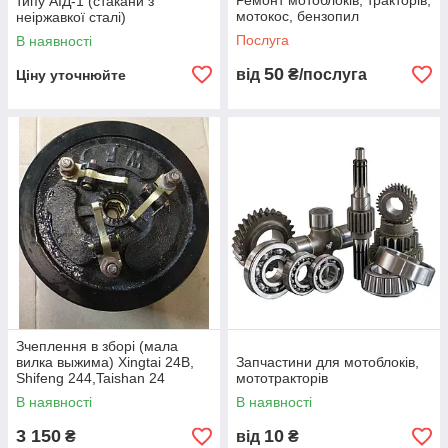
Ремонт мотоблоків, тракторів,
типу АІД-1 (стакани з
мотокос, бензопил
неіржавкої сталі)
Послуга
В наявності
50
від
₴/послуга
Ціну уточнюйте
Зчеплення в зборі (мала
вилка выжима) Xingtai 24B,
Запчастини для мотоблоків,
Shifeng 244,Taishan 24
мототракторів
В наявності
В наявності
3 150
10
₴
від
₴