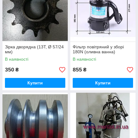
Зірка дворядна (13Т, Ø 57/24
Фільтр повітряний у зборі
мм)
180N (оливна ванна)
В наявності
В наявності
350
855
₴
₴
Купити
Купити