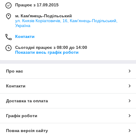
Працює з 17.09.2015
Низький витрата палива.
Модернізована система повітряного охолодження
м. Кам'янець-Подільський
забезпечує стабільне та нормальний температурний
ул. Князів Коріатовичів, 16, Кам'янець-Подільський,
режим в незалежності від навантаження і температури
Україна
навколишнього середовища.
Контакти
Невеликі експлуатаційні витрати.
Доступна ціна.
Сьогодні працює з 08:00 до 14:00
Показати весь графік роботи
Про нас
Контакти
Доставка та оплата
Графік роботи
Повна версія сайту