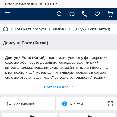
Інтернет-магазин "МЕНТОЛ"
Товари та послуги
Двигуни
Двигуни Forte (Китай)
Двигуни Forte (Китай)
Двигуни Forte (Китай)
- використовуються у фермерських,
садових або просто домашніх господарствах. Низький
витрата палива, невеликі експлуатаційні витрати і доступна
ціна зробили цей мотор одним з лідерів продажів в сегменті
силових агрегатів для малої сільськогосподарської техніки.
Власники старих мотоблоків міняють старі галасливі і не
Показати все
економні агрегати на економні - європейські, компактні і тихі.
У будівництві цей пристрій встановлюють на
виброинструмент і швонарізчики. Може встановлюватися на
бензогенератори, мотопомпи та іншу техніку.
Сортування
0
Фільтри
Двигуни Форте набирають популярність завдяки невеликій
ціні і непоганому якості. Модельний ряд представлений